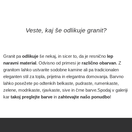
Veste, kaj še odlikuje granit?
Granit pa
odlikuje
še nekaj, in sicer to, da je resnično
lep
naravni
material
. Odvisno od primesi je
različno obarvan
. Z
granitom lahko ustvarite sodobne kamine ali pa tradicionalen
eleganten stil za topla, prijetna in elegantna domovanja. Barvno
lahko posežete po odtenkih belkaste, pudraste, rumenkaste,
zelene, modrikaste, rjavkaste, sive in črne barve.Spodaj v galeriji
kar
takoj preglejte barve
in
zahtevajte našo ponudbo
!