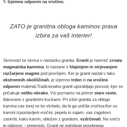
Izjemno odporen na vročino.
ZATO je granitna obloga kaminov prava
izbira za vaš interier!
Skrivnost se skriva v nastanku granita.
Granit
je namreč
zrnata
magmatska kamnina
, ki nastane s
hlajenjem in strjevanjem
razžarjene magme
pod površjem. Ker je granit nastal v tako
ekstremnih
okoliščinah
, je izjemno
trden
in
na
vročino
odporen
material.Tradicionalno granit uporabljajo povsod, kjer se
pričakuje
veliko
obrabo
. Vsi poznamo na primer
stare
ceste
,
tlakovane z granitnimi kockami. Pri izbiri granita za oblogo
kamina vas torej ne bo skrbelo, da bi ga uničila vročina.Ker so
kamini izpostavljeni vročini, pepelu in sajam, vas zagotovo
zaskrbi, kako kamin, obložen z granitom,
vzdrževati
. Na srečo
je odgovor – preprosto. Granit ne potrebuje posebnega