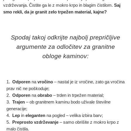
vzdrževanja. Čistite ga le z mokro krpo in blagim čistilom.
Saj
smo rekli, da je granit zelo trpežen material, kajne?
Spodaj takoj odkrijte najbolj prepričljive
argumente za odločitev za granitne
obloge kaminov:
Odporen
na
vročino
– nastal je iz vročine, zato ga vročina
prav nič ne poškoduje;
Odporen
na
obrabo
– trden in trpežen material;
Trajen
– ob granitnem kaminu bodo uživale številne
generacije;
Lep
in
eleganten
na pogled – velika izbira barv;
Preprosto vzdrževanje
– samo obrišite z mokro krpo z
malo čistila.