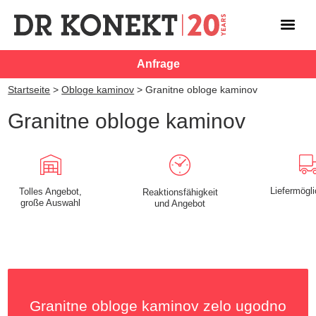
Anfrage
Startseite
>
Obloge kaminov
>
Granitne obloge kaminov
Granitne obloge kaminov
Liefermögli
Tolles Angebot,
Reaktionsfähigkeit
große Auswahl
und Angebot
Granitne obloge kaminov zelo ugodno