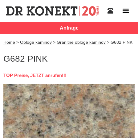
Anfrage
Home
>
Obloge kaminov
>
Granitne obloge kaminov
>
G682 PINK
G682 PINK
TOP Preise, JETZT anrufen!!!