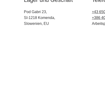
Pod Gabri 23,
+43 65
SI-1218 Komenda,
+386 40
Slowenien, EU
Arbeitsp