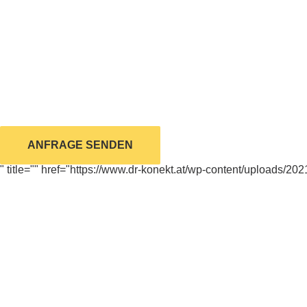
ANFRAGE SENDEN
" title="" href="https://www.dr-konekt.at/wp-content/uploads/2