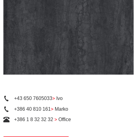
+43 650 7605033
>
Ivo
+386 40 810 161
>
Marko
+386 1 8 32 32 32
>
Office