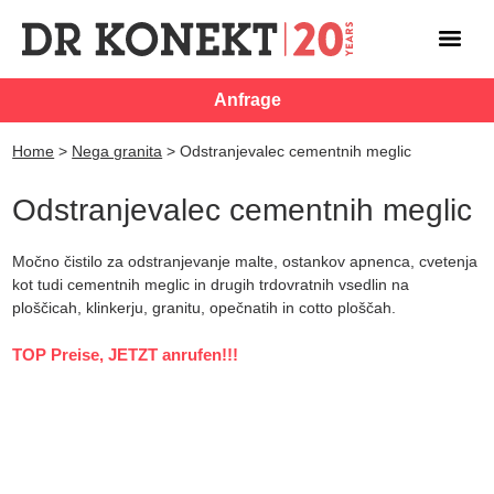
Anfrage
Home
>
Nega granita
>
Odstranjevalec cementnih meglic
Odstranjevalec cementnih meglic
Močno čistilo za odstranjevanje malte, ostankov apnenca, cvetenja
kot tudi cementnih meglic in drugih trdovratnih vsedlin na
ploščicah, klinkerju, granitu, opečnatih in cotto ploščah.
TOP Preise, JETZT anrufen!!!