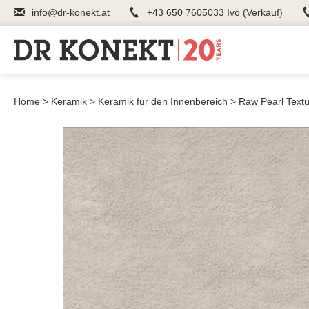
info@dr-konekt.at
+43 650 7605033 Ivo (Verkauf)
Home
>
Keramik
>
Keramik für den Innenbereich
>
Raw Pearl Text