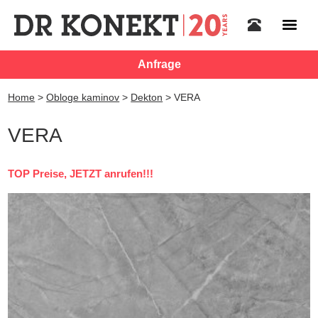
Anfrage
Home
>
Obloge kaminov
>
Dekton
>
VERA
VERA
TOP Preise, JETZT anrufen!!!