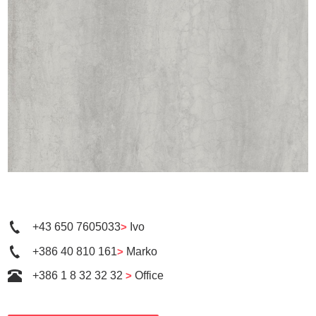
+43 650 7605033
>
Ivo
+386 40 810 161
>
Marko
+386 1 8 32 32 32
>
Office