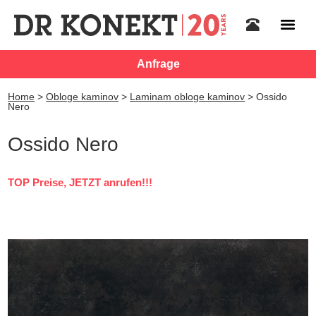
Anfrage
Home
>
Obloge kaminov
>
Laminam obloge kaminov
>
Ossido
Nero
Ossido Nero
TOP Preise, JETZT anrufen!!!