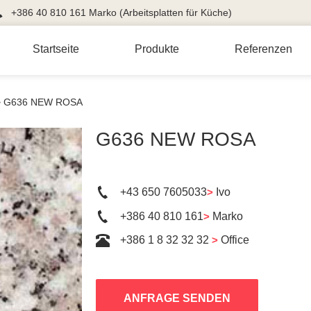
+386 40 810 161 Marko (Arbeitsplatten für Küche)
Startseite
Produkte
Referenzen
>
G636 NEW ROSA
G636 NEW ROSA
+43 650 7605033
>
Ivo
+386 40 810 161
>
Marko
+386 1 8 32 32 32
>
Office
ANFRAGE SENDEN